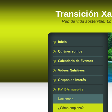
Transición Xa
Red de vida sostenible. L
Inicio
Quiénes somos
Calendario de Eventos
Videos Nutritivos
Grupos de interés
Pa' l@s nuev@s
Nocionario
¿Cómo empiezo?