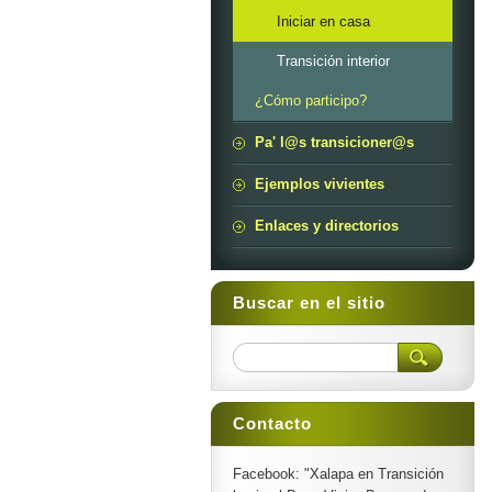
Iniciar en casa
Transición interior
¿Cómo participo?
Pa' l@s transicioner@s
Ejemplos vivientes
Enlaces y directorios
Buscar en el sitio
Contacto
Facebook: "Xalapa en Transición