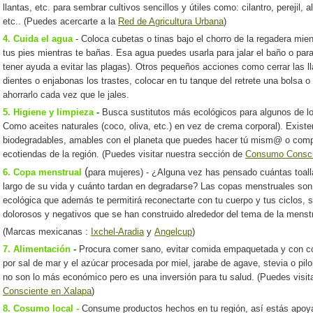
llantas, etc. para sembrar cultivos sencillos y útiles como: cilantro, perejil,
etc.. (Puedes acercarte a la
Red de Agricultura Urbana
)
4. Cuida el agua
- Coloca cubetas o tinas bajo el chorro de la regadera mien
tus pies mientras te bañas. Esa agua puedes usarla para jalar el baño o para
tener ayuda a evitar las plagas). Otros pequeños acciones como cerrar las ll
dientes o enjabonas los trastes, colocar en tu tanque del retrete una bolsa o b
ahorrarlo cada vez que le jales.
5.
Higiene y limpieza
-
Busca sustitutos más ecológicos para algunos de lo
Como aceites naturales (coco, oliva, etc.) en vez de crema corporal). Exist
biodegradables, amables con el planeta que puedes hacer tú mism@ o compr
ecotiendas de la región.
(Puedes visitar nuestra sección de
Consumo Consci
(
6.
Copa menstrual
para mujeres) - ¿Alguna vez has pensado cuántas toall
largo de su vida y cuánto tardan en degradarse? Las copas menstruales so
ecológica que además te permitirá reconectarte con tu cuerpo y tus ciclos,
dolorosos y negativos que se han construido alrededor del tema de la menstr
(Marcas mexicanas :
Ixchel-Aradia
y
Angelcup
)
7. Alimentación
-
Procura comer sano, evitar comida empaquetada y con co
por sal de mar y el azúcar procesada por miel, jarabe de agave, stevia o pil
no son lo más económico pero es una inversión para tu salud. (Puedes visit
Consciente en Xalapa
)
8. Cosumo local -
Consume productos hechos en tu región, así estás apoya