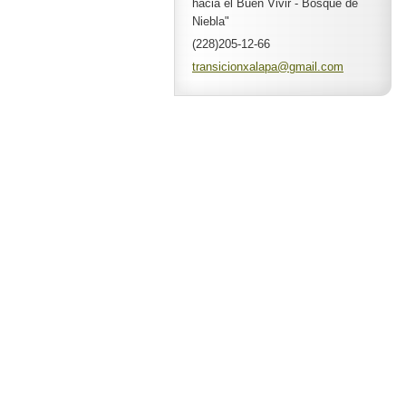
hacia el Buen Vivir - Bosque de
Niebla"
(228)205-12-66
transici
onxalapa
@gmail.c
om