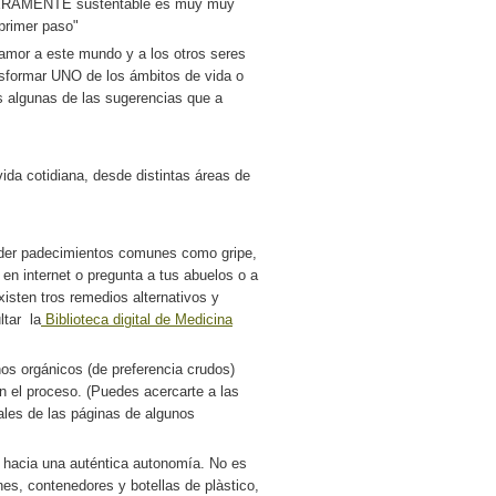
ADERAMENTE sustentable es muy muy
primer paso"
amor a este mundo y a los otros seres
nsformar UNO de los ámbitos de vida o
es
algunas de las sugerencias que a
da cotidiana, desde distintas áreas de
nder padecimientos comunes como gripe,
en internet o pregunta a tus abuelos o a
isten tros remedios alternativos y
ltar la
Biblioteca digital de Medicina
os orgánicos (de preferencia crudos)
an el proceso. (Puedes acercarte a las
les de las páginas de algunos
e hacia una auténtica autonomía.
No es
nes, contenedores y botellas de plàstico,