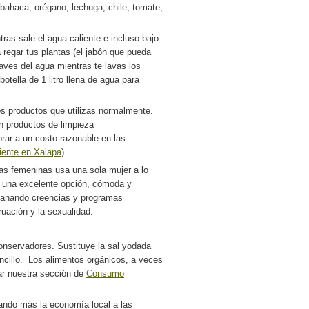
 albahaca, orégano, lechuga, chile, tomate,
tras sale el agua caliente e incluso bajo
 regar tus plantas (el jabón que pueda
aves del agua mientras te lavas los
otella de 1 litro llena de agua para
s productos que utilizas normalmente.
en productos de limpieza
ar a un costo razonable en las
ente en Xalapa
)
as femeninas usa una sola mujer a lo
n una excelente opción, cómoda y
 sanando creencias y programas
uación y la sexualidad.
nservadores. Sustituye la sal yodada
oncillo. Los alimentos orgánicos, a veces
ar nuestra sección de
Consumo
ndo más la economía local a las