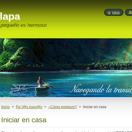
lapa
Inicio
o pequeño es hermoso
Inicio
>
Pa' l@s nuev@s
>
¿Cómo empiezo?
>
Iniciar en casa
Iniciar en casa