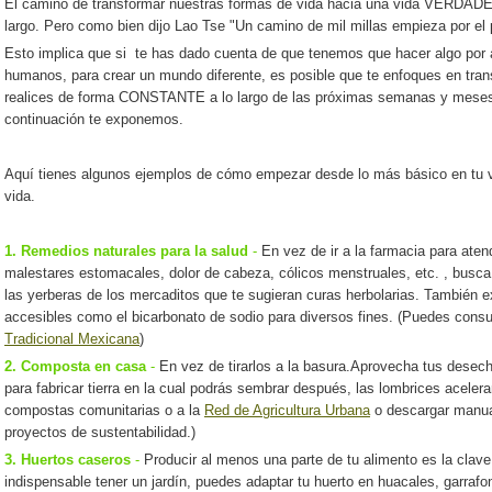
El camino de transformar nuestras formas de vida hacia una vida VERD
largo. Pero como bien dijo Lao Tse "Un camino de mil millas empieza por el 
Esto implica que si te has dado cuenta de que tenemos que hacer algo por 
humanos, para crear un mundo diferente, es posible que te enfoques en tra
realices de forma CONSTANTE a lo largo de las próximas semanas y mes
continuación te exponemos
.
Aquí tienes algunos ejemplos de cómo empezar desde lo más básico en tu vi
vida.
1. Remedios naturales para la salud
-
En vez de ir a la farmacia para ate
malestares estomacales, dolor de cabeza, cólicos menstruales, etc. , busca 
las yerberas de los mercaditos que te sugieran curas herbolarias. También ex
accesibles como el bicarbonato de sodio para diversos fines. (Puedes consu
Tradicional Mexicana
)
2. Composta en casa
-
En vez de tirarlos a la basura.Aprovecha tus desech
para fabricar tierra en la cual podrás sembrar después, las lombrices aceler
compostas comunitarias o a la
Red de Agricultura Urbana
o descargar manua
proyectos de sustentabilidad.)
3. Huertos caseros
-
Producir al menos una parte de tu alimento es la clav
indispensable tener un jardín, puedes adaptar tu huerto en huacales, garrafo