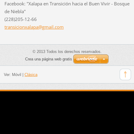
Facebook: "Xalapa en Transición hacia el Buen Vivir - Bosque
de Niebla"
(228)205-12-66
transici
onxalapa
@gmail.c
om
© 2013 Todos los derechos reservados.
Crea una página web gratis
Ver:
Móvil
|
Clásica