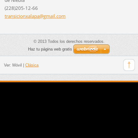
(228)205-12-66
transici
onxalapa
@gmail.c
om
© 2013 Todos los derechos reservados.
Haz tu página web gratis
Ver:
Móvil
|
Clásica