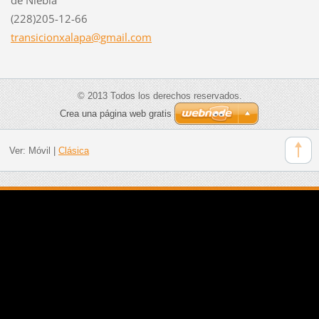
(228)205-12-66
transici
onxalapa
@gmail.c
om
© 2013 Todos los derechos reservados.
Crea una página web gratis
Ver:
Móvil
|
Clásica