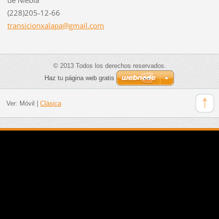
(228)205-12-66
transici
onxalapa
@gmail.c
om
© 2013 Todos los derechos reservados.
Haz tu página web gratis
Ver:
Móvil
|
Clásica