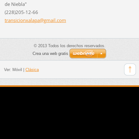
de Niebla"
(228)205-12-66
transici
onxalapa
@gmail.c
om
© 2013 Todos los derechos reservados.
Crea una web gratis
Ver:
Móvil
|
Clásica